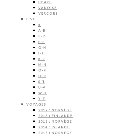
UBAYE
VANOISE
VERCORS
LIVE
#
A-B
C-D
E-F
G-H
I-J
K-L
M-N
O-P
Q-R
S-T
U-V
W-X
Y-Z
VOYAGES
2012 : NORVÈGE
2013 : FINLANDE
2013 : NORVÈGE
2014 : ISLANDE
2015 : NORVÈGE