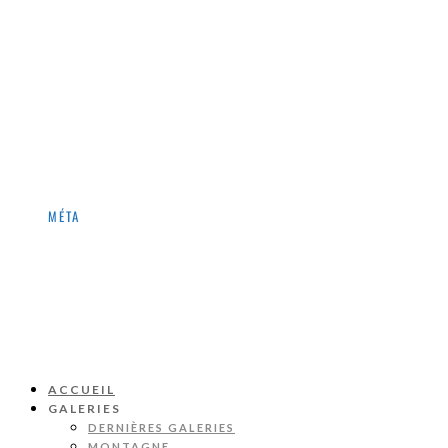
Lauzière
Mont-Cenis
Norvège
Publication
Pyrénées
Queyras
Taillefer
Ubaye
Vanoise
Video
MÉTA
Connexion
Flux des publications
Flux des commentaires
Site de WordPress-FR
ACCUEIL
GALERIES
DERNIÈRES GALERIES
MONTAGNE