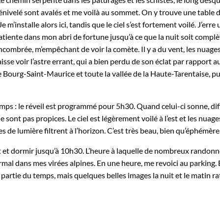
nivelé sont avalés et me voilà au sommet. On y trouve une table d
 Je m’installe alors ici, tandis que le ciel s’est fortement voilé. J’
atiente dans mon abri de fortune jusqu’à ce que la nuit soit complèt
ombrée, m’empêchant de voir la comète. Il y a du vent, les nuages d
aisse voir l’astre errant, qui a bien perdu de son éclat par rapport
 Bourg-Saint-Maurice et toute la vallée de la Haute-Tarentaise, pu
mps : le réveil est programmé pour 5h30. Quand celui-ci sonne, diffi
o ne sont pas propices. Le ciel est légèrement voilé à l’est et les nua
de lumière filtrent à l’horizon. C’est très beau, bien qu’éphémère
uit et dormir jusqu’à 10h30. L’heure à laquelle de nombreux randon
mal dans mes virées alpines. En une heure, me revoici au parking. B
artie du temps, mais quelques belles images la nuit et le matin ra