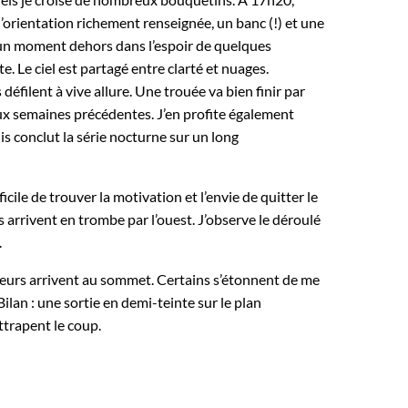
’orientation richement renseignée, un banc (!) et une
erre un moment dehors dans l’espoir de quelques
e. Le ciel est partagé entre clarté et nuages.
éfilent à vive allure. Une trouée va bien finir par
 aux semaines précédentes. J’en profite également
is conclut la série nocturne sur un long
cile de trouver la motivation et l’envie de quitter le
ges arrivent en trombe par l’ouest. J’observe le déroulé
.
neurs arrivent au sommet. Certains s’étonnent de me
ilan : une sortie en demi-teinte sur le plan
ttrapent le coup.