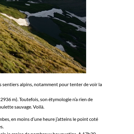
s sentiers alpins, notamment pour tenter de voir la
2936 m). Toutefois, son étymologie n’a rien de
oulette sauvage. Voilà.
mbes, en moins d’une heure j’atteins le point coté
s.
squels je croise de nombreux bouquetins. A 17h20,