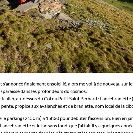
 s’annonce finalement ensoleillé, alors me voilà de nouveau sur le
disparaisse dans les profondeurs du cosmos.
iculier, au-dessus du Col du Petit Saint Bernard : Lancebranlette (
en pente, propice aux avalanches et de branlette, nom local de la cib
tte le parking (2150 m) à 15h30 pour débuter l’ascension. Bien en ja
Lancebranlette et le lac sans fond, que j’ai fait il y a quelques année
u. Le chemin serpente dans les pâturages et les schistes, le long de