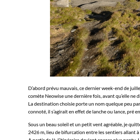
D’abord prévu mauvais, ce dernier week-end de juillet
comète Neowise une dernière fois, avant qu’elle ne 
La destination choisie porte un nom quelque peu part
connoté, il s’agirait en effet de lanche ou lance, pré 
Sous un beau soleil et un petit vent agréable, je qui
2426 m, lieu de bifurcation entre les sentiers allant à 
A partir de là, l’itinéraire devient encore plus pent