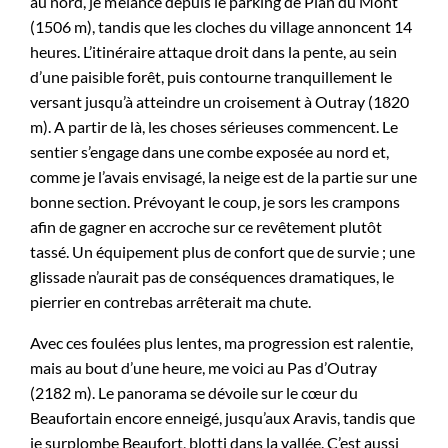
au nord, je m’élance depuis le parking de Plan du Mont
(1506 m), tandis que les cloches du village annoncent 14
heures. L’itinéraire attaque droit dans la pente, au sein
d’une paisible forêt, puis contourne tranquillement le
versant jusqu’à atteindre un croisement à Outray (1820
m). A partir de là, les choses sérieuses commencent. Le
sentier s’engage dans une combe exposée au nord et,
comme je l’avais envisagé, la neige est de la partie sur une
bonne section. Prévoyant le coup, je sors les crampons
afin de gagner en accroche sur ce revêtement plutôt
tassé. Un équipement plus de confort que de survie ; une
glissade n’aurait pas de conséquences dramatiques, le
pierrier en contrebas arrêterait ma chute.
Avec ces foulées plus lentes, ma progression est ralentie,
mais au bout d’une heure, me voici au Pas d’Outray
(2182 m). Le panorama se dévoile sur le cœur du
Beaufortain encore enneigé, jusqu’aux Aravis, tandis que
je surplombe Beaufort, blotti dans la vallée. C’est aussi