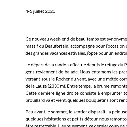
4-5 juillet 2020
Ce nouveau week-end de beau temps est synonyme de
massif du Beaufortain, accompagné pour l’occasion 
des grandes vacances estivales, j’opte pour un endroit
Le départ de la rando s’effectue depuis le refuge du 
gens reviennent de balade. Nous entamons les premi
versant sous le Rocher du vent, avec une météo correc
de la Lauze (2330 m). Entre temps, la brume, remontée 
Cette dernière ligne droite consiste à emprunter tou
brouillard va et vient, quelques bouquetins sont renc
Peu avant le sommet, le sentier disparaît, la pelouse
quelques hésitations et petits détour, nous remontons
être regrettable. Heureusement, ce dernier coup de re