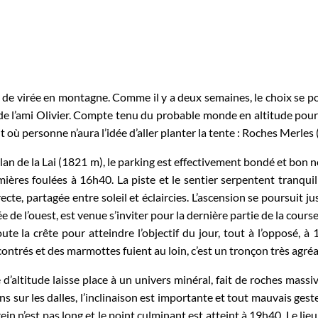
 virée en montagne. Comme il y a deux semaines, le choix se por
de l’ami Olivier. Compte tenu du probable monde en altitude pour
 où personne n’aura l’idée d’aller planter la tente : Roches Merles
Plan de la Lai (1821 m), le parking est effectivement bondé et bon
ères foulées à 16h40. La piste et le sentier serpentent tranquil
te, partagée entre soleil et éclaircies. L’ascension se poursuit ju
de l’ouest, est venue s’inviter pour la dernière partie de la course
te la crête pour atteindre l’objectif du jour, tout à l’opposé, à 
ontrés et des marmottes fuient au loin, c’est un tronçon très agréa
 d’altitude laisse place à un univers minéral, fait de roches massi
 sur les dalles, l’inclinaison est importante et tout mauvais gest
in n’est pas long et le point culminant est atteint à 19h40. Le lieu