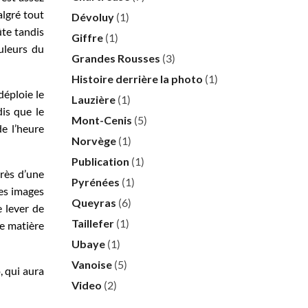
algré tout
Dévoluy
(1)
ûte tandis
Giffre
(1)
ouleurs du
Grandes Rousses
(3)
Histoire derrière la photo
(1)
déploie le
Lauzière
(1)
dis que le
Mont-Cenis
(5)
e l’heure
Norvège
(1)
Publication
(1)
près d’une
Pyrénées
(1)
les images
Queyras
(6)
e lever de
Taillefer
(1)
de matière
Ubaye
(1)
Vanoise
(5)
, qui aura
Video
(2)