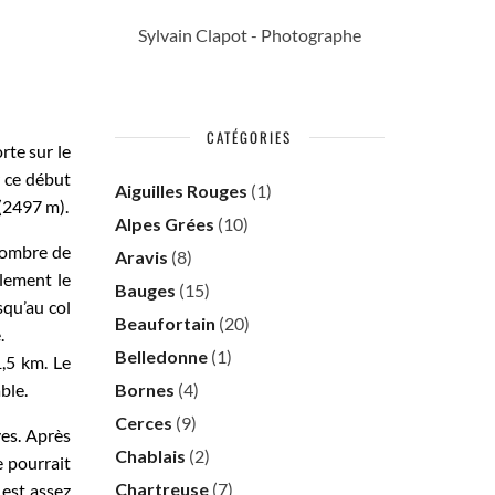
Sylvain Clapot - Photographe
CATÉGORIES
te sur le
 ce début
Aiguilles Rouges
(1)
 (2497 m).
Alpes Grées
(10)
 nombre de
Aravis
(8)
lement le
Bauges
(15)
squ’au col
Beaufortain
(20)
.
Belledonne
(1)
1,5 km. Le
ble.
Bornes
(4)
Cerces
(9)
ves. Après
Chablais
(2)
e pourrait
Chartreuse
(7)
 est assez