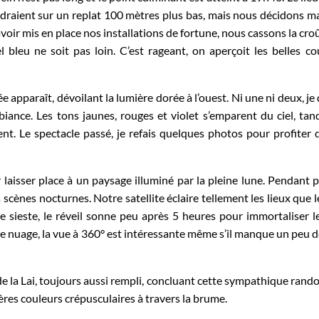
ndraient sur un replat 100 mètres plus bas, mais nous décidons m
avoir mis en place nos installations de fortune, nous cassons la cro
iel bleu ne soit pas loin. C’est rageant, on aperçoit les belles c
apparaît, dévoilant la lumière dorée à l’ouest. Ni une ni deux, je 
ance. Les tons jaunes, rouges et violet s’emparent du ciel, tan
. Le spectacle passé, je refais quelques photos pour profiter d
 laisser place à un paysage illuminé par la pleine lune. Pendant 
 scènes nocturnes. Notre satellite éclaire tellement les lieux que 
e sieste, le réveil sonne peu après 5 heures pour immortaliser l
indre nuage, la vue à 360° est intéressante même s’il manque un peu 
e la Lai, toujours aussi rempli, concluant cette sympathique rando
res couleurs crépusculaires à travers la brume.